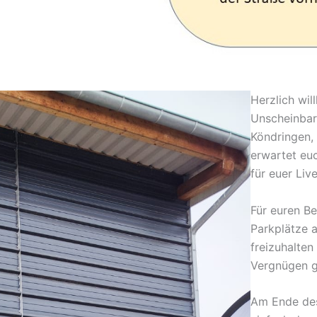
Herzlich wi
Unscheinbar
Köndringen,
erwartet euc
für euer Liv
Für euren Be
Parkplätze a
freizuhalten
Vergnügen g
Am Ende des 